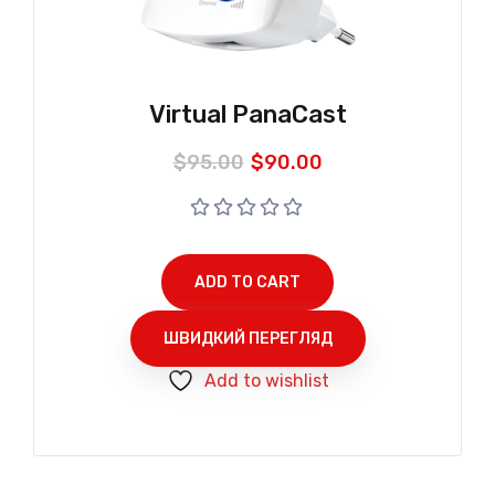
Virtual PanaCast
Original
Current
$
95.00
$
90.00
price
price
was:
is:
$95.00.
$90.00.
ADD TO CART
ШВИДКИЙ ПЕРЕГЛЯД
Add to wishlist